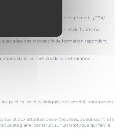
isme
est un centre de formation d'apprentis
(CFA).
maines du sport, de l'animation et du tourisme.
uit avec elles des dispositifs de formation répondant
mations dans les métiers de la restauration.
es publics les plus éloignés de l'emploi, notamment
ires et aux attentes des entreprises, aboutissant à la
e stagiaire, construit sur un triptyque qui fait la