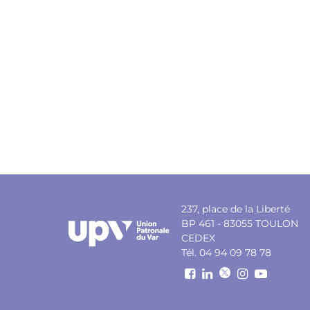
237, place de la Liberté
BP 461 - 83055 TOULON
CEDEX
Tél. 04 94 09 78 78