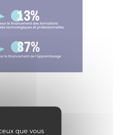
erritoire.
de projets innovants.
r ceux que vous