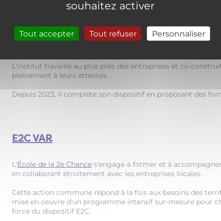
IMSAT
souhaitez activer
L'
Institut Méditerranéen du Sport, de l'Animation et du Tour
Tout accepter
Tout refuser
Personnaliser
Depuis 20 ans, l'IMSAT propose différents cursus dans les do
L'institut travaille au plus près des entreprises et co-constr
pleinement à leurs attentes.
Depuis 2023, il complète son dispositif en proposant des for
E2C VAR
L'
École de la 2e Chance
s'engage à former et à accompagner l
en collaborant étroitement avec les entreprises locales.
Cette action commune répond à la fois aux besoins des territo
mise en oeuvre d'un programme intensif sur-mesure pour chaqu
force du dispositif E2C.