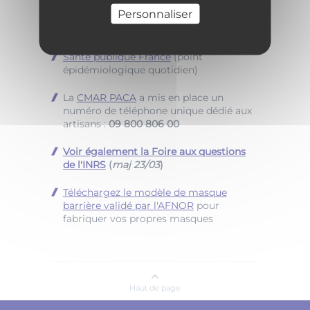
Personnaliser
Toutes les informations utiles pour les
StartUp
avec
TVT Innovation
Santé publique France
(point
épidémiologique quotidien)
La
CMAR PACA
a mis en place un
numéro de téléphone unique dédié aux
artisans :
09 800 806 00
Voir également la Foire aux questions
de l'INRS
(
maj 23/03
)
Téléchargez le modèle de masque
barrière validé par l'AFNOR
pour
fabriquer vos propres masques
Haut de page