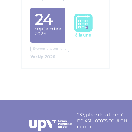
24
septembre
2026
Evenement territoire
Var.Up 2026
237, place de la Liberté
BP 461 - 83055 TOULON
CEDEX