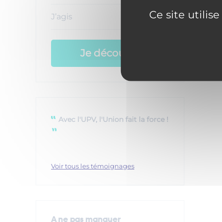
Ce site utilis
J’agis
Je découvre
Avec l'UPV, l'Union fait la force !
Voir tous les témoignages
A ne pas manquer