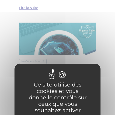
Lire la suite
IA-Cybersécurité
Urgence Cyber région Sud - Service
aux organisations publiques / privées
Ce site utilise des
13
mai
2025
cookies et vous
donne le contrôle sur
En cas de cyberattaque, chaque seconde
ceux que vous
compte : reprenez l'avantage ...
souhaitez activer
Lire la suite