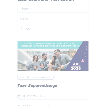
Thème
Mois
Année
Recrutement-Formation
Taxe d'apprentissage
16
mars
2026