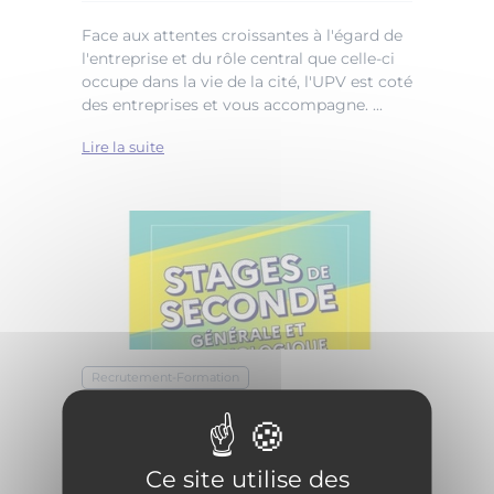
Face aux attentes croissantes à l'égard de
l'entreprise et du rôle central que celle-ci
occupe dans la vie de la cité, l'UPV est coté
des entreprises et vous accompagne. ...
Lire la suite
Recrutement-Formation
Stages de seconde
02
avril
2025
Ce site utilise des