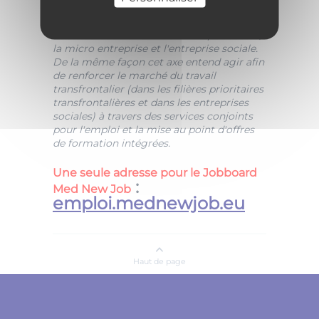
l'activité économique dans les filières
prioritaires transfrontalières citées dans
l'axe 1 en soutenant lauto-entrepreneuriat,
la micro entreprise et l'entreprise sociale.
De la même façon cet axe entend agir afin
de renforcer le marché du travail
transfrontalier (dans les filières prioritaires
transfrontalières et dans les entreprises
sociales) à travers des services conjoints
pour l'emploi et la mise au point d'offres
de formation intégrées.
Une seule adresse pour le Jobboard
:
Med New Job
emploi.mednewjob.eu
Haut de page