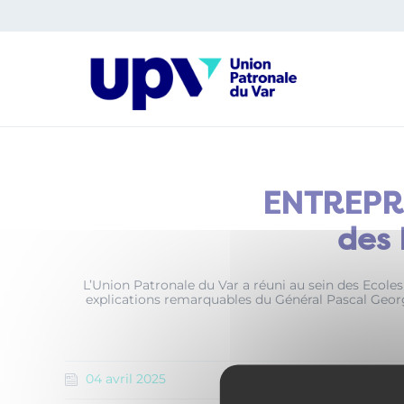
Panneau de gestion des cookies
ENTREPREN
des 
L’Union Patronale du Var a réuni au sein des Ecoles
explications remarquables du Général Pascal Georgi
04
avril
2025