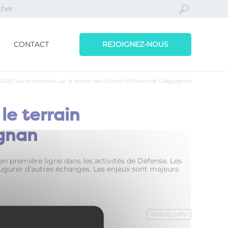
CONTACT
REJOIGNEZ-NOUS
: Les entreprises sur le terrain des Ecoles Militaires de Draguignan
le terrain
ignan
en première ligne dans les activités de Défense. Les
augurer d’autres échanges. Les enjeux sont majeurs.
Infos by UPV