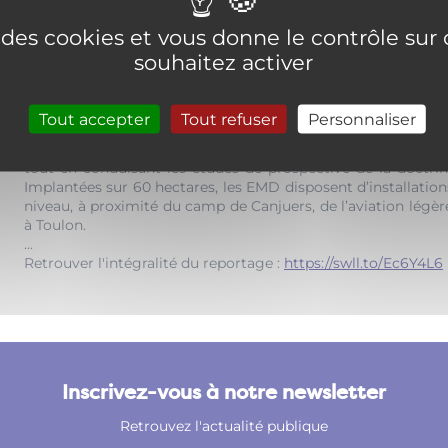
e des cookies et vous donne le contrôle su
Au regard des conflits qui se multiplient dans le monde et
souhaitez activer
moins que jamais une vue de l’esprit. La matinée d’échanges 
l’Ecole d’infanterie et de l’Ecole d’artillerie de Dragu
commandement du Général Pascal Georgin (photo de Une), 
Tout accepter
Tout refuser
Personnaliser
mutualisé sous cette appellation moderne depuis 2010,
l’entraînement de tous les postes de commandement des ré
tout en conduisant les études de prospective de la doctrine 
Implantées sur 60 hectares, les EMD disposent d’installations
niveau, à proximité du camp de Canjuers, de l’aviation légèr
à Toulon.
...
Retrouver l'intégralité du reportage :
https://swll.to/Ec6Y4L6
Inscrivez-vous à notre newsletter
Retrouvez l'actualité publique