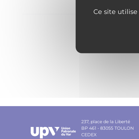
Ce site utilis
237, place de la Liberté
BP 461 - 83055 TOULON
CEDEX