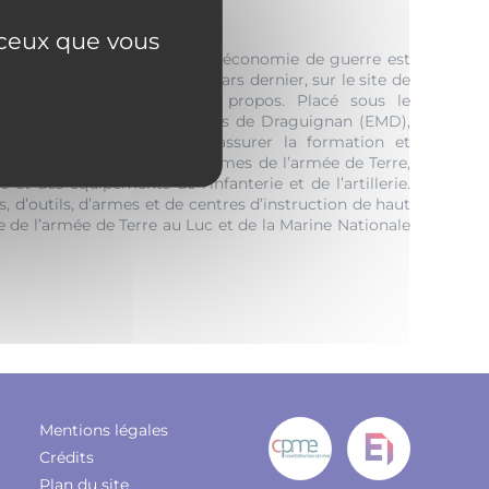
r ceux que vous
 aux frontières de l’Europe, l’économie de guerre est
organisée par l’UPV le 14 mars dernier, sur le site de
ignan, était d’autant plus à propos. Placé sous le
le site des Ecoles Militaires de Draguignan (EMD),
 a pour double mission d’assurer la formation et
giments et brigades interarmes de l’armée de Terre,
et des équipements de l’infanterie et de l’artillerie.
, d’outils, d’armes et de centres d’instruction de haut
e de l’armée de Terre au Luc et de la Marine Nationale
Mentions légales
Crédits
Plan du site