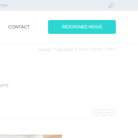
CONTACT
REJOIGNEZ-NOUS
Accueil
Actualités
Espace Liberté - 105M²
mum)
Services +