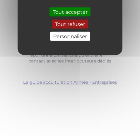
Créer du lien au niveau local, en
montrant que chaque entreprise, de la
Tout accepter
TPE au grand groupe, peut trouver sa
place dans une dynamique territoriale.
Tout refuser
Servir de porte d'entrée vers l'action, en
Personnaliser
incitant les chefs d'entreprise à
s'engager concrètement : recruter un
réserviste, accueillir un ancien militaire,
répondre à un marché ou entrer en
contact avec les interlocuteurs dédiés
Le guide acculturation Armée - Entreprises