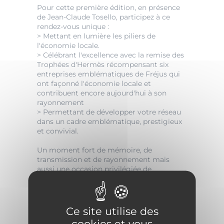
Pour cette première édition, en présence
de Jean-Claude Tosello, participez à ce
rendez-vous unique :
> Mettant en lumière les piliers de
l'économie locale.
> Célébrant l'excellence avec la remise des
Trophées d'Hermès récompensant six
entreprises emblématiques de Fréjus qui
ont façonné l'économie locale et
contribuent encore aujourd'hui à son
rayonnement
> Permettant de développer votre réseau
dans un cadre emblématique, prestigieux
et convivial.
Un moment fort de mémoire, de
transmission et de rayonnement mais
aussi une occasion privilégiée de
rencontres et d'opportunités d'affaires.
Une soirée enrichie par une exposition
d'artistes, alliant culture, innovation,
Ce site utilise des
patrimoine et économie.
cookies et vous