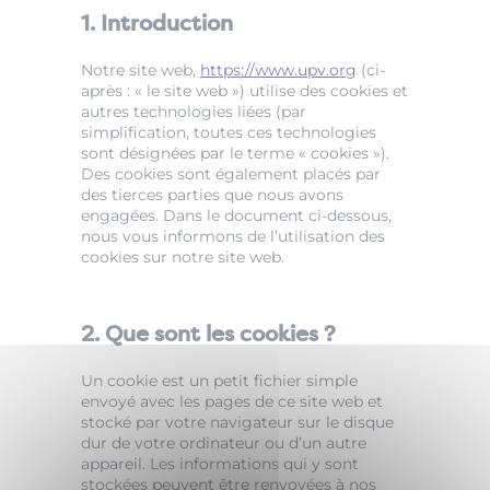
1. Introduction
Notre site web,
https://www.upv.org
(ci-
après : « le site web ») utilise des cookies et
autres technologies liées (par
simplification, toutes ces technologies
sont désignées par le terme « cookies »).
Des cookies sont également placés par
des tierces parties que nous avons
engagées. Dans le document ci-dessous,
nous vous informons de l’utilisation des
cookies sur notre site web.
2. Que sont les cookies ?
Un cookie est un petit fichier simple
envoyé avec les pages de ce site web et
stocké par votre navigateur sur le disque
dur de votre ordinateur ou d’un autre
appareil. Les informations qui y sont
stockées peuvent être renvoyées à nos