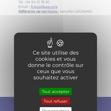
Tél : 04 94 51 18 30
Email :
frejus@upv.org
Référente de territoire :
Jennifer LEGRAND
Ce site utilise des
cookies et vous
donne le contrôle sur
ceux que vous
souhaitez activer
Tout accepter
Tout refuser
Personnaliser